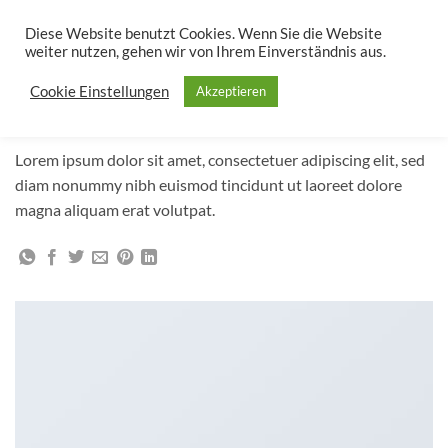
Zum
Diese Website benutzt Cookies. Wenn Sie die Website
Inhalt
weiter nutzen, gehen wir von Ihrem Einverständnis aus.
springen
Design
Cookie Einstellungen
Akzeptieren
ANOTHER PRINT PACKAGE
Lorem ipsum dolor sit amet, consectetuer adipiscing elit, sed
diam nonummy nibh euismod tincidunt ut laoreet dolore
magna aliquam erat volutpat.